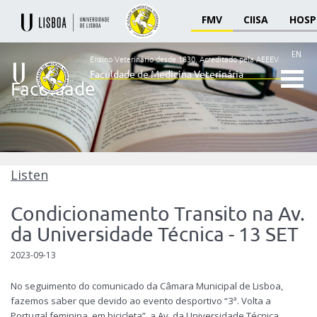
FMV
CIISA
HOSP
EN
Ensino Veterinário desde 1830.
Acreditado pela AEEEV
Faculdade de Medicina Veterinária
Faculdade
Ensino
Veterinário
desde
1830
-
Faculdade
Listen
de
Medicina
Condicionamento Transito na Av.
Veterinária
da Universidade Técnica - 13 SET
2023-09-13
No seguimento do comunicado da Câmara Municipal de Lisboa,
fazemos saber que devido ao evento desportivo “3ª. Volta a
Portugal feminina, em bicicleta”, a Av. da Universidade Técnica