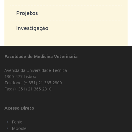
Projetos
Investigação
Faculdade de Medicina Veterinária
Avenida da Universidade Técnica
1300-477 Lisboa
Telefone: (+ 351) 21 365 2800
Fax: (+ 351) 21 365 2810
Acesso Direto
Fenix
Moodle