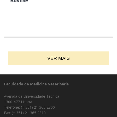
BovINE
VER MAIS
Faculdade de Medicina Veterinária
Avenida da Universidade Técnica
1300-477 Lisboa
Telefone: (+ 351) 21 365 2800
Fax: (+ 351) 21 365 2810