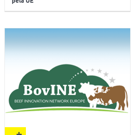
pela UE
+