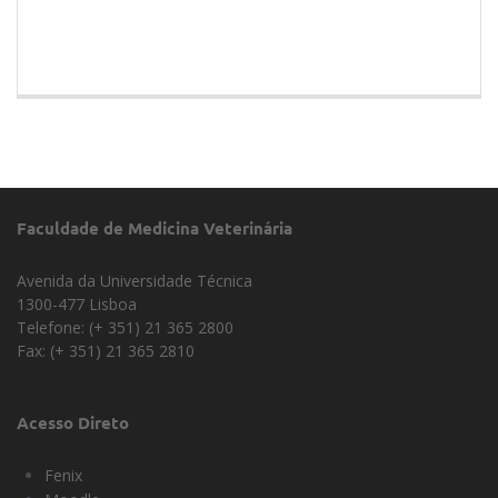
Faculdade de Medicina Veterinária
Avenida da Universidade Técnica
1300-477 Lisboa
Telefone: (+ 351) 21 365 2800
Fax: (+ 351) 21 365 2810
Acesso Direto
Fenix