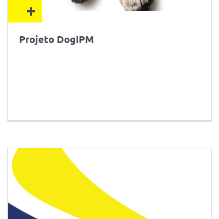
+
Projeto DogIPM